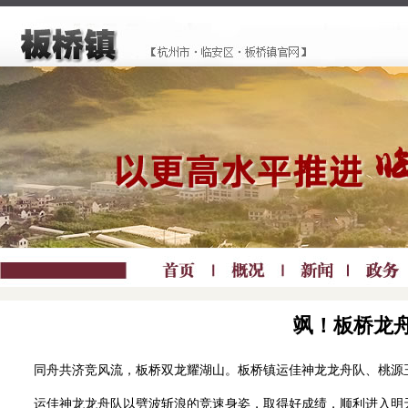
飒！板桥龙舟
同舟共济竞风流，板桥双龙耀湖山。板桥镇运佳神龙龙舟队、桃源玉龙
运佳神龙龙舟队以劈波斩浪的竞速身姿，取得好成绩，顺利进入明